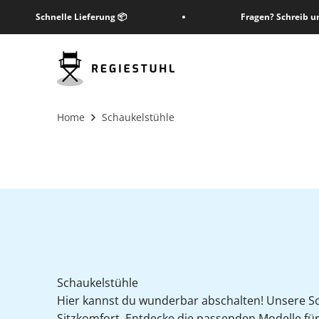
Zum Inhalt springen
Schnelle Lieferung 📦
Fragen? Schreib u
Regiestuhl Shop
Home
Schaukelstühle
Schaukelstühle
Hier kannst du wunderbar abschalten! Unsere S
Sitzkomfort. Entdecke die passenden Modelle fü