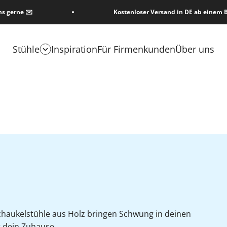
ns gerne ✉️
Kostenloser Versand in DE ab einem B
Stühle
Inspiration
Für Firmenkunden
Über uns
chaukelstühle aus Holz bringen Schwung in deinen
r dein Zuhause.