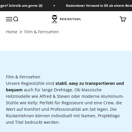
Zum Inhalt springen
agen? Schreib uns gerne ✉️
Kostenloser Versand in DE ab einem Best
Regiestuhl Shop
Menü
Suche
Waren
Home
Film & Fernsehen
Film & Fernsehen
Unsere Regiestühle sind
stabil, easy zu transportieren und
bequem
auch für lange Drehtage. Ob klassische
Holzmodelle wie Alfred & Steven oder moderne Aluminium-
Stühle wie Kelly: Perfekt für Regisseure und eine Crew, die
Wert auf Komfort und Professionalität am Set legen. Die
Rückenlehnen können individuell mit Namen, Projektlogo
und Titel bedruckt werden.