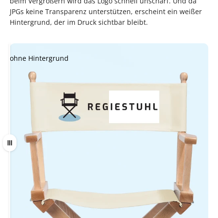
beim Vergrößern wird das Logo schnell unscharf. Und da
JPGs keine Transparenz unterstützen, erscheint ein weißer
Hintergrund, der im Druck sichtbar bleibt.
ohne Hintergrund
mit Hintergrund
Ziehen