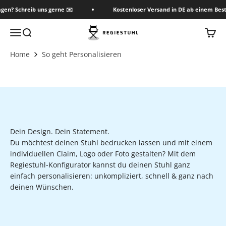
Zum Inhalt springen
agen? Schreib uns gerne ✉️
Kostenloser Versand in DE ab einem Best
Regiestuhl Shop
Menü
Suche
Waren
Home
So geht Personalisieren
Dein Design. Dein Statement.
Du möchtest deinen Stuhl bedrucken lassen und mit einem
individuellen Claim, Logo oder Foto gestalten? Mit dem
Regiestuhl-Konfigurator kannst du deinen Stuhl ganz
einfach personalisieren: unkompliziert, schnell & ganz nach
deinen Wünschen.