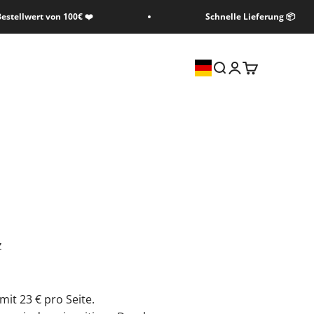
estellwert von 100€ ❤️
Schnelle Lieferung 📦
Suche
Anmelden
Warenkorb
z
mit 23 € pro Seite.