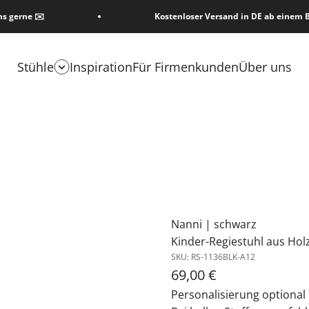
ns gerne ✉️
Kostenloser Versand in DE ab einem B
Stühle
Inspiration
Für Firmenkunden
Über uns
Nanni | schwarz
Kinder-Regiestuhl aus Hol
SKU: RS-1136BLK-A12
Angebot
69,00 €
Personalisierung optional 