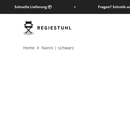
Zum Inhalt springen
Schnelle Lieferung 📦
Fragen? Schreib u
Regiestuhl Shop
Home
Nanni | schwarz