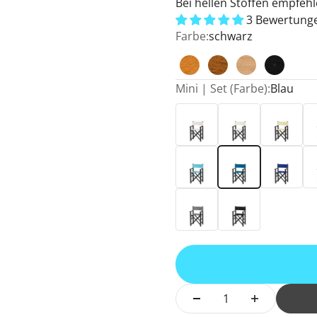
Bei hellen Stoffen empfehl
3 Bewertung
Farbe:
schwarz
brandy
braun
natur
schwar
Mini | Set (Farbe):
Blau
Weiß
Natur
Vanille
Ge
Hellblau
Blau
Dunkelbla
Ma
Anthrazit
Schwarz