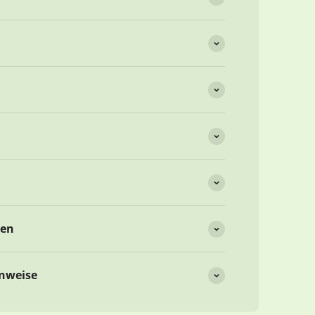
nen
inweise