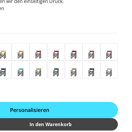
en wir den einseitigen Druck.
en
z
lb
Mandarine
Rivarot
Rot
Bordeaux
Terracotta
Fuchsia
u
rine
Türkis
Hellgrün
Dunkelgrün
Grau-Beige
Caffé
Hellgrau
Personalisieren
In den Warenkorb