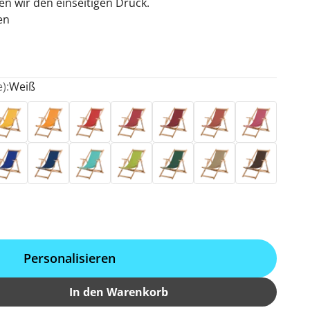
en wir den einseitigen Druck.
en
t
):
Weiß
lb
Mandarine
Rivarot
Rot
Bordeaux
Terracotta
Fuchsia
nkelblau
Marine
Türkis
Hellgrün
Dunkelgrün
Grau-Beige
Caffé
Personalisieren
In den Warenkorb