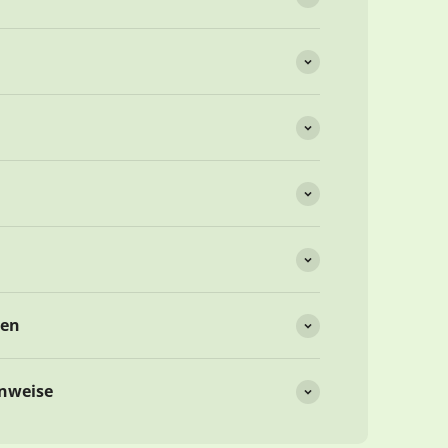
nen
inweise