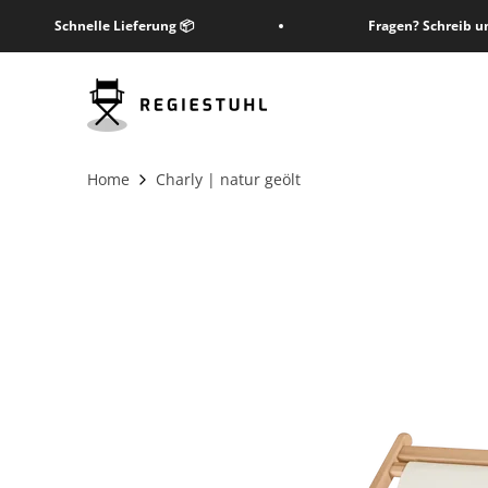
Zum Inhalt springen
Schnelle Lieferung 📦
Fragen? Schreib u
Regiestuhl Shop
Home
Charly | natur geölt