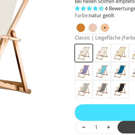
Bei hellen Stoffen empfehl
4 Bewertung
Farbe:
natur geölt
brandy
natur unbehandel
natur geölt
Classic | Liegefläche (Farbe
Weiß
Natur
Vanille
Ge
Flieder
Hellblau
Blau
Du
Hellgrau
Anthrazit
Schwarz