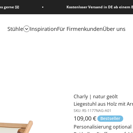
ns gerne ✉️
Kostenloser Versand in DE ab einem B
Stühle
Inspiration
Für Firmenkunden
Über uns
Charly | natur geölt
Liegestuhl aus Holz mit A
SKU: RS-1177NAG-A01
Angebot
109,00 €
Bestseller
Personalisierung optional 