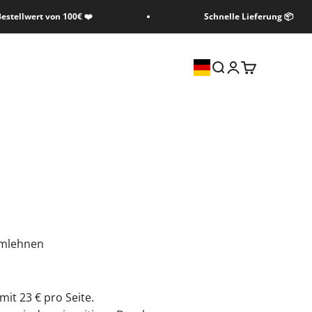
estellwert von 100€ ❤️
Schnelle Lieferung 📦
Suche
Anmelden
Warenkorb
rmlehnen
mit 23 € pro Seite.